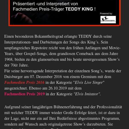
Einen besonderen Bekanntheitsgrad erlangte TEDDY durch seine
Interpretationen- und Darbietungen der Songs des King´s. Sein
umpfangreiches Repotoire reicht von den frühen Anfängen und Movie-
Years, über Gospel-Songs, dem grandiosen Comeback aus dem Jahre
1968, bishin zu den glamourösen und bis heute unvergessenen Show´s
der 70ér Jahre.
Für seine hervorragende Interpretation der einzelnen Song´s, wurde der
Duisburger am 07. Dezember 2016 von einem Gremium mit dem
Fachmedien Preis 2016
in der Kategorie "
Elvis Live Singer
"
ausgezeichnet. Ebenso am 26.10.2019 mit dem
Fachmedien Preis 2019
in der Kategorie
"Elvis Imitator".
Aufgrund seiner langjährigen Bühnenerfahrung und der Professionalität
mit welcher TEDDY immer wieder Große Erfolge feiert, ist er dazu in
der Lage, nicht nur ein auf Ihre Bedürfnisse abgestimmtes Programm,
sondern auf Wunsch auch originalgetreue Show´s darzubieten. Sie